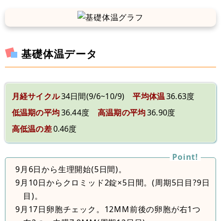
基礎体温データ
月経サイクル
34日間(9/6~10/9)
平均体温
36.63度
低温期の平均
36.44度
高温期の平均
36.90度
高低温の差
0.46度
9月6日から生理開始(5日間)。
9月10日からクロミッド2錠×5日間。(周期5日目?9日
目)。
9月17日卵胞チェック。12MM前後の卵胞が右1つ