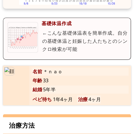
基礎体温作成
←こんな基礎体温表を簡単作成。自分
の基礎体温と妊娠した人たちとのシン
クロ検索が可能
名前
＊ｎａｏ
年齢
33
結婚
5年半
ベビ待ち
1年4ヶ月
治療
4ヶ月
治療方法