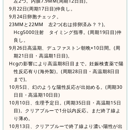
左2つ。内膜7.9MM(周期12日目)。
9月22日(周期17日目)仲良し。
9月24日卵胞チェック。
23MMと22MM 左2つ(右は排卵済み？？)。
Hcg5000注射 タイミング指導。(周期19日目)仲
良し。
9月26日高温期、デュファストン朝晩×10日間。(周
期21日目・高温期1日目)。
Hcgの影響により高温期8日目まで。妊娠検査薬で陽
性反応有り(海外製)。(周期28日目・高温期8日目
まで)。
10月5日、幻のような陽性反応が出始める。(周期30
日目・高温期10日目)
10月10日、生理予定日。(周期35日目・高温期15日
目)。クリアブルーで1分以内反応。まだ終了線よ
り薄め。
10月13日、クリアブルーで終了線より濃い陽性が出