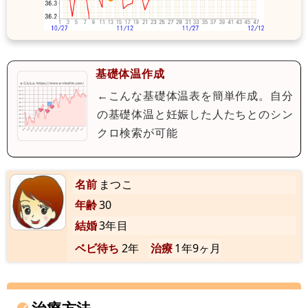
基礎体温作成
←こんな基礎体温表を簡単作成。自分
の基礎体温と妊娠した人たちとのシン
クロ検索が可能
名前
まつこ
年齢
30
結婚
3年目
ベビ待ち
2年
治療
1年9ヶ月
治療方法