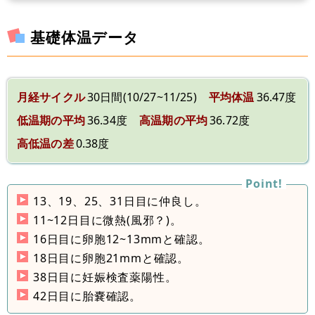
基礎体温データ
月経サイクル
30日間(10/27~11/25)
平均体温
36.47度
低温期の平均
36.34度
高温期の平均
36.72度
高低温の差
0.38度
13、19、25、31日目に仲良し。
11~12日目に微熱(風邪？)。
16日目に卵胞12~13mmと確認。
18日目に卵胞21mmと確認。
38日目に妊娠検査薬陽性。
42日目に胎嚢確認。