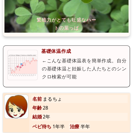
基礎体温作成
←こんな基礎体温表を簡単作成。自分
の基礎体温と妊娠した人たちとのシン
クロ検索が可能
名前
まるちょ
年齢
28
結婚
2年
ベビ待ち
1年半
治療
半年