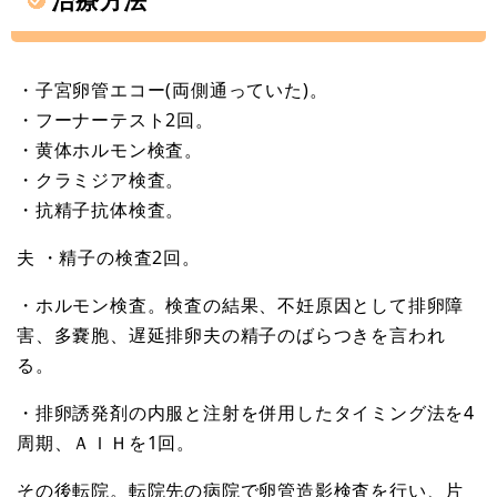
・子宮卵管エコー(両側通っていた)。
・フーナーテスト2回。
・黄体ホルモン検査。
・クラミジア検査。
・抗精子抗体検査。
夫 ・精子の検査2回。
・ホルモン検査。検査の結果、不妊原因として排卵障
害、多嚢胞、遅延排卵夫の精子のばらつきを言われ
る。
・排卵誘発剤の内服と注射を併用したタイミング法を4
周期、ＡＩＨを1回。
その後転院。転院先の病院で卵管造影検査を行い、片