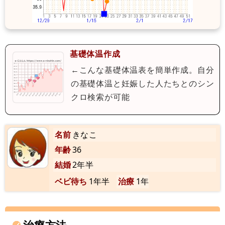
基礎体温作成
←こんな基礎体温表を簡単作成。自分
の基礎体温と妊娠した人たちとのシン
クロ検索が可能
名前
きなこ
年齢
36
結婚
2年半
ベビ待ち
1年半
治療
1年
治療方法