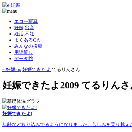
エコー写真
妊娠,出産
妊活,不妊
よくあるQA
みんなの投稿
用語辞典
データ館
e-妊娠top
妊娠できたよ
てるりんさん
妊娠できたよ2009 てるりんさ
妊娠できたよ!
年齢など絞り込みでるようになりました。苦しみを乗り越えた人