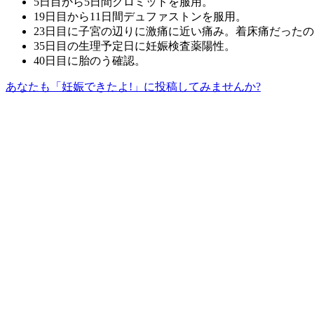
5日目から5日間クロミッドを服用。
19日目から11日間デュファストンを服用。
23日目に子宮の辺りに激痛に近い痛み。着床痛だった
35日目の生理予定日に妊娠検査薬陽性。
40日目に胎のう確認。
あなたも「妊娠できたよ!」に投稿してみませんか?