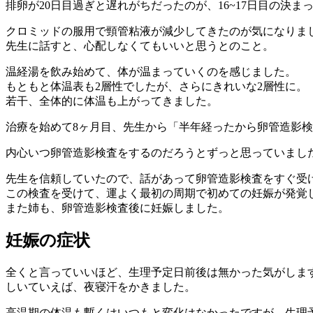
排卵が20日目過ぎと遅れがちだったのが、16~17日目の決
クロミッドの服用で頸管粘液が減少してきたのが気になりま
先生に話すと、心配しなくてもいいと思うとのこと。
温経湯を飲み始めて、体が温まっていくのを感じました。
もともと体温表も2層性でしたが、さらにきれいな2層性に。
若干、全体的に体温も上がってきました。
治療を始めて8ヶ月目、先生から「半年経ったから卵管造影
内心いつ卵管造影検査をするのだろうとずっと思っていまし
先生を信頼していたので、話があって卵管造影検査をすぐ受
この検査を受けて、運よく最初の周期で初めての妊娠が発覚
また姉も、卵管造影検査後に妊娠しました。
妊娠の症状
全くと言っていいほど、生理予定日前後は無かった気がしま
しいていえば、夜寝汗をかきました。
高温期の体温も暫くはいつもと変化はなかったですが、生理