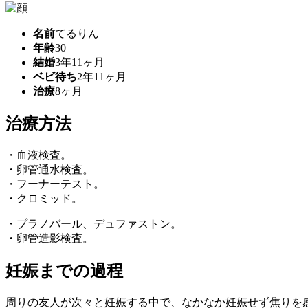
名前
てるりん
年齢
30
結婚
3年11ヶ月
ベビ待ち
2年11ヶ月
治療
8ヶ月
治療方法
・血液検査。
・卵管通水検査。
・フーナーテスト。
・クロミッド。
・プラノバール、デュファストン。
・卵管造影検査。
妊娠までの過程
周りの友人が次々と妊娠する中で、なかなか妊娠せず焦りを