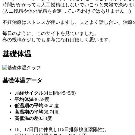
時間がかかっても人工授精はしないでいこうと夫婦で決めま
(人工授精や体外受精を否定しているわけではありません。)
不妊治療はストレスが伴いますし、夫とよく話し合い、治療
毎日のように、このサイトを見ていました。
私の投稿が少しでも参考になれば嬉しく思います。
基礎体温
基礎体温データ
月経サイクル
34日間(4/5~5/8)
平均体温
36.59度
低温期の平均
36.41度
高温期の平均
36.74度
高低温の差
0.33度
16、17日目に仲良し(16日排卵検査薬陽性)。