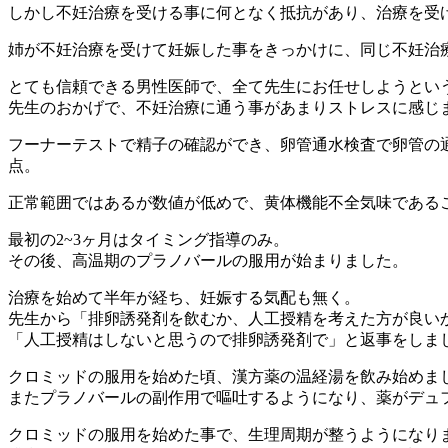
しかし不妊治療を受ける事に何となく抵抗があり、治療を受
姉が不妊治療を受けて妊娠した事をきっかけに、同じ不妊治
とても信頼できる男性医師で、全て先生にお任せしようとい
先生のおかげで、不妊治療に通う事があまりストレスに感じ
フーナーテストで精子の確認ができ、卵管通水検査で卵管の通
点。
正常範囲ではあるが数値が低めで、黄体機能不全気味である
最初の2~3ヶ月はタイミング指導のみ。
その後、高温期のプラノバールの服用が始まりました。
治療を始めて半年が経ち、妊娠する気配も無く。
先生から「排卵誘発剤を飲むか、人工授精を考えた方が良い
「人工授精はしないと思うので排卵誘発剤で」と返事をしま
クロミッドの服用を始めた頃、漢方薬の温経湯を飲み始めま
またプラノバールの副作用で嘔吐するようになり、薬がデュ
クロミッドの服用を始めた事で、生理周期が整うようになり