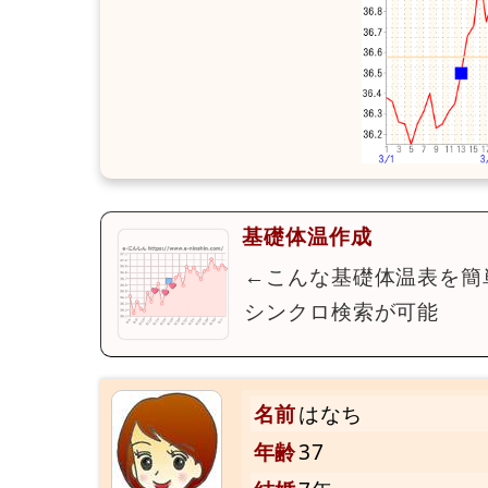
基礎体温作成
←こんな基礎体温表を簡
シンクロ検索が可能
名前
はなち
年齢
37