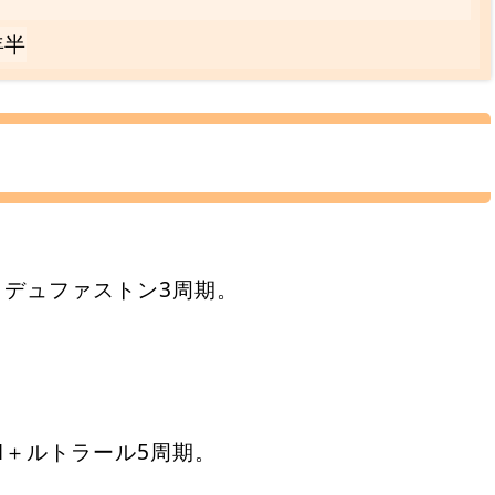
年半
＋デュファストン3周期。
H＋ルトラール5周期。