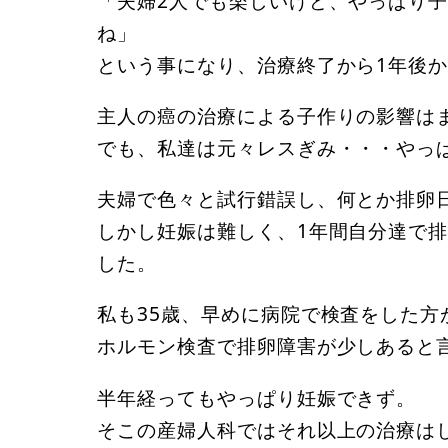
「夫婦2人でも楽しいけど、やっぱり
ね」
という事になり、治療終了から1年後
主人の癌の治療による子作りの影響は
でも、私達は元々レスぎみ・・・やっ
夫婦で色々と試行錯誤し、何とか排卵
しかし妊娠は難しく、1年間自分達で
した。
私も35歳、早めに病院で検査をした
ホルモン検査で排卵障害が少しあると
半年経ってもやっぱり妊娠できず。
そこの産婦人科ではそれ以上の治療は