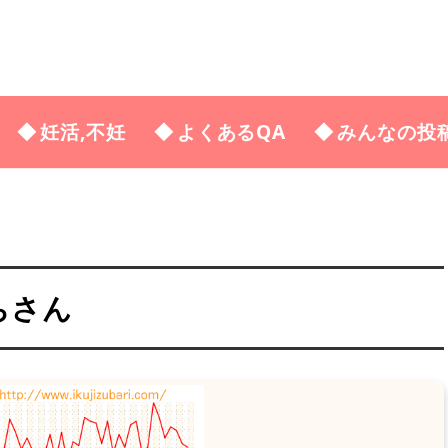
妊活,不妊
よくあるQA
みんなの投
ちさん