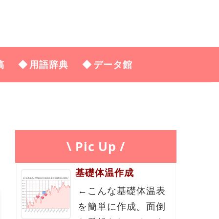
稿
用語辞典
データ館
\ Pic Up /
基礎体温作成
←こんな基礎体温表
を簡単に作成。面倒