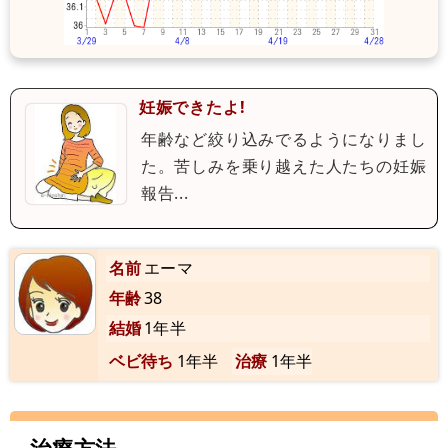
妊娠できたよ!
年齢など絞り込みでるようになりまし
た。苦しみを乗り越えた人たちの妊娠
報告...
名前
エーマ
年齢
38
結婚
1年半
ベビ待ち
1年半
治療
1年半
治療方法