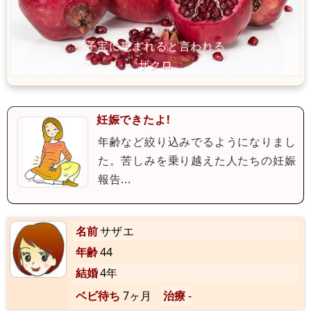
妊娠できたよ!
年齢など絞り込みでるようになりまし
た。苦しみを乗り越えた人たちの妊娠
報告...
名前
サザエ
年齢
44
結婚
4年
ベビ待ち
7ヶ月
治療
-