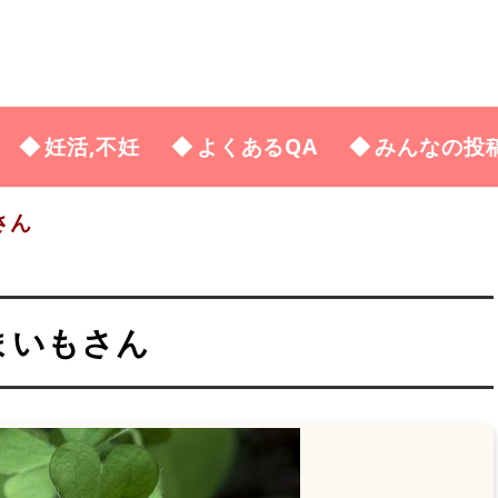
妊活,不妊
よくあるQA
みんなの投
さん
つまいもさん