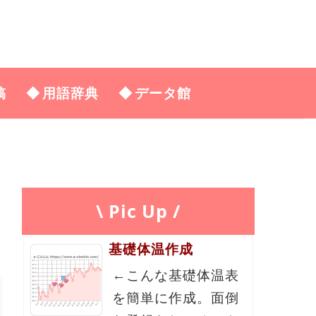
稿
用語辞典
データ館
\ Pic Up /
基礎体温作成
←こんな基礎体温表
を簡単に作成。面倒