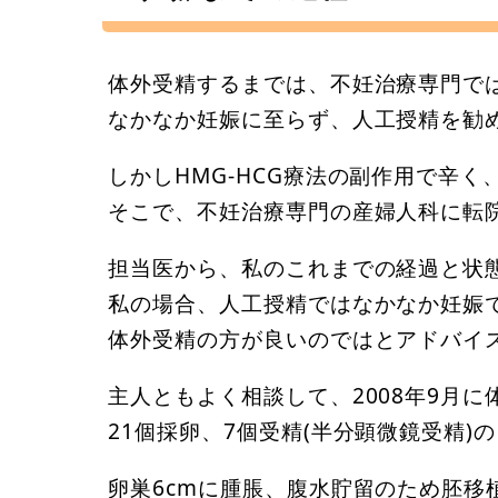
体外受精するまでは、不妊治療専門で
なかなか妊娠に至らず、人工授精を勧
しかしHMG-HCG療法の副作用で辛
そこで、不妊治療専門の産婦人科に転
担当医から、私のこれまでの経過と状
私の場合、人工授精ではなかなか妊娠
体外受精の方が良いのではとアドバイ
主人ともよく相談して、2008年9月に
21個採卵、7個受精(半分顕微鏡受精)
卵巣6cmに腫脹、腹水貯留のため胚移