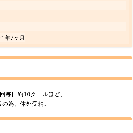
療
1年7ヶ月
12回毎日約10クールほど。
常の為、体外受精。