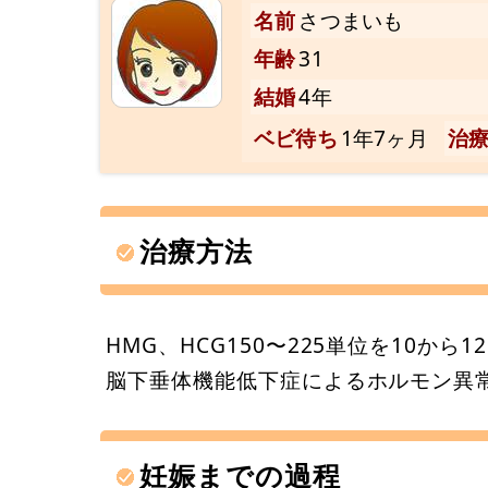
名前
さつまいも
年齢
31
結婚
4年
ベビ待ち
1年7ヶ月
治
治療方法
HMG、HCG150〜225単位を10から
脳下垂体機能低下症によるホルモン異
妊娠までの過程