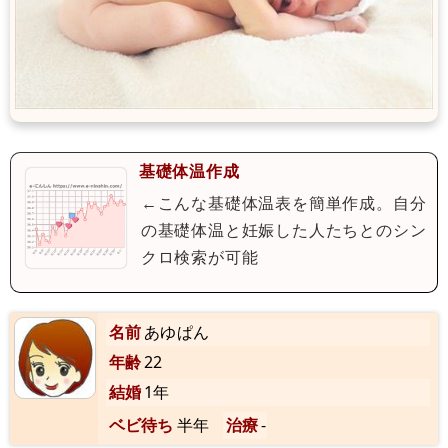
基礎体温作成
←こんな基礎体温表を簡単作成。自分
の基礎体温と妊娠した人たちとのシン
クロ検索が可能
名前
あゆぱん
年齢
22
結婚
1年
ベビ待ち
半年
治療
-