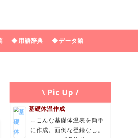
稿
用語辞典
データ館
\ Pic Up /
基礎体温作成
←こんな基礎体温表を簡単
に作成。面倒な登録なし。