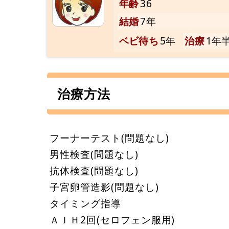
年齢
36
結婚
7年
ベビ待ち
5年
治療
1年
治療方法
フーナーテスト(問題なし)
男性検査(問題なし)
抗体検査(問題なし)
子宮卵管造影(問題なし)
タイミング指導
ＡＩＨ2回(セロフェン服用)