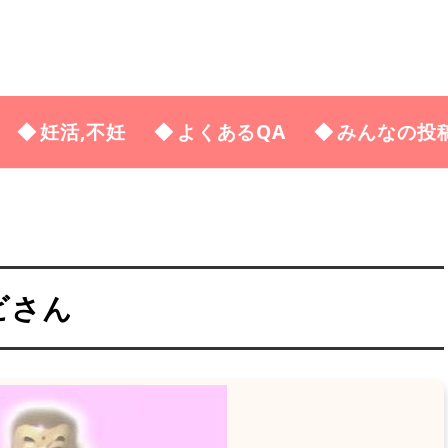
妊活,不妊
よくあるQA
みんなの投
ビさん