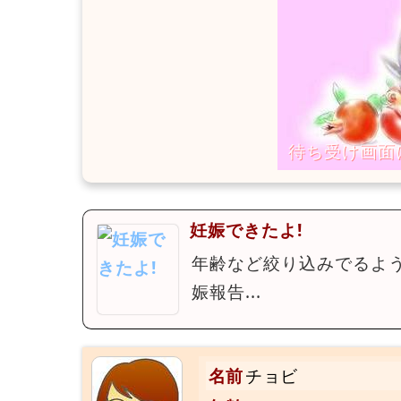
妊娠できたよ!
年齢など絞り込みでるよ
娠報告...
名前
チョビ