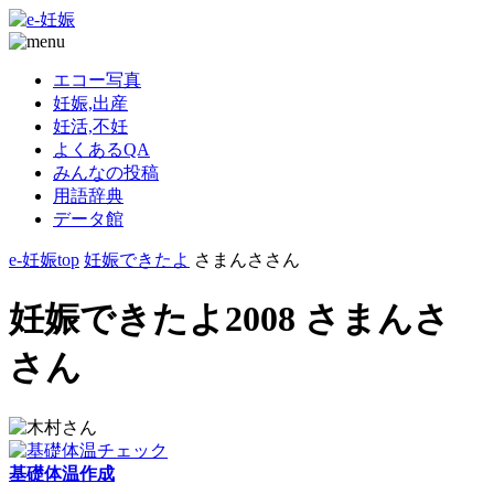
エコー写真
妊娠,出産
妊活,不妊
よくあるQA
みんなの投稿
用語辞典
データ館
e-妊娠top
妊娠できたよ
さまんささん
妊娠できたよ2008 さまんさ
さん
基礎体温作成