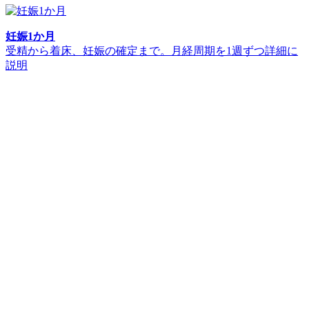
妊娠1か月
受精から着床、妊娠の確定まで。月経周期を1週ずつ詳細に
説明