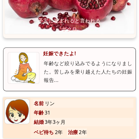
妊娠できたよ!
年齢など絞り込みでるようになりまし
た。苦しみを乗り越えた人たちの妊娠
報告...
名前
リン
年齢
31
結婚
3年3ヶ月
ベビ待ち
2年
治療
2年