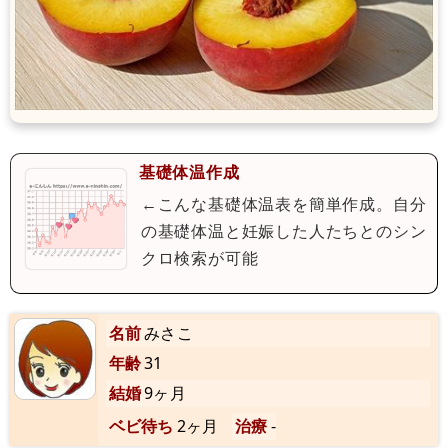
基礎体温作成
←こんな基礎体温表を簡単作成。自分
の基礎体温と妊娠した人たちとのシン
クロ検索が可能
名前
みさこ
年齢
31
結婚
9ヶ月
ベビ待ち
2ヶ月
治療
-