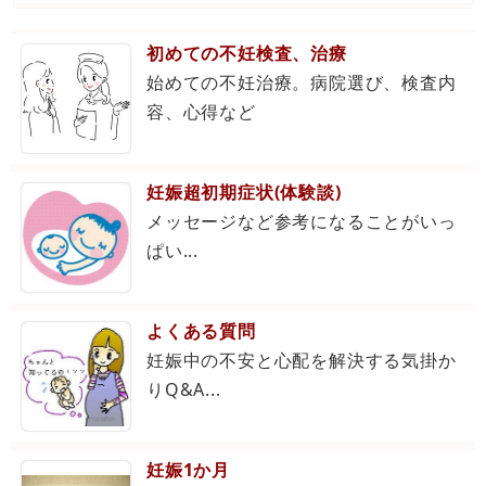
初めての不妊検査、治療
始めての不妊治療。病院選び、検査内
容、心得など
妊娠超初期症状(体験談)
メッセージなど参考になることがいっ
ぱい...
よくある質問
妊娠中の不安と心配を解決する気掛か
りQ&A...
妊娠1か月