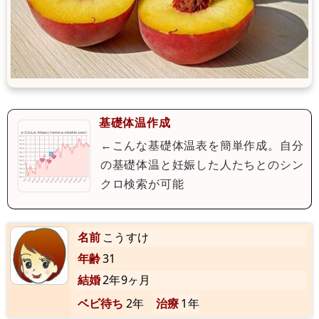
基礎体温作成
←こんな基礎体温表を簡単作成。自分
の基礎体温と妊娠した人たちとのシン
クロ検索が可能
名前
こうすけ
年齢
31
結婚
2年9ヶ月
ベビ待ち
2年
治療
1年