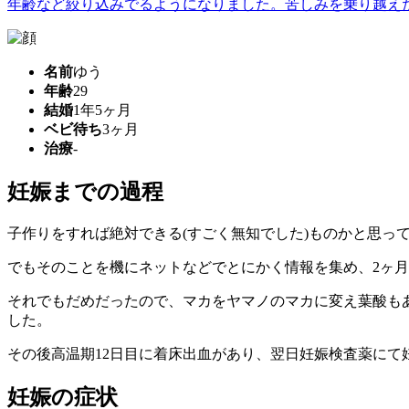
年齢など絞り込みでるようになりました。苦しみを乗り越えた人
名前
ゆう
年齢
29
結婚
1年5ヶ月
ベビ待ち
3ヶ月
治療
-
妊娠までの過程
子作りをすれば絶対できる(すごく無知でした)ものかと思っ
でもそのことを機にネットなどでとにかく情報を集め、2ヶ月
それでもだめだったので、マカをヤマノのマカに変え葉酸も
した。
その後高温期12日目に着床出血があり、翌日妊娠検査薬にて
妊娠の症状