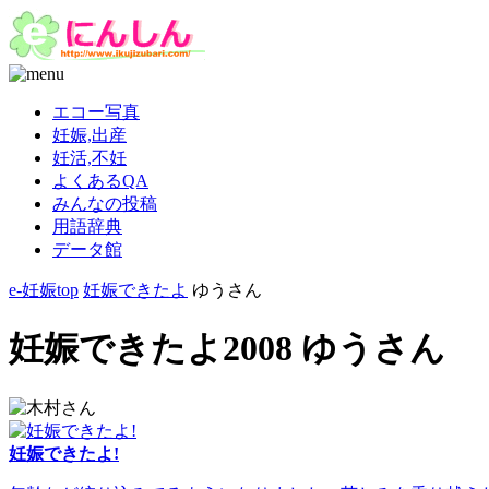
エコー写真
妊娠,出産
妊活,不妊
よくあるQA
みんなの投稿
用語辞典
データ館
e-妊娠top
妊娠できたよ
ゆうさん
妊娠できたよ2008 ゆうさん
妊娠できたよ!