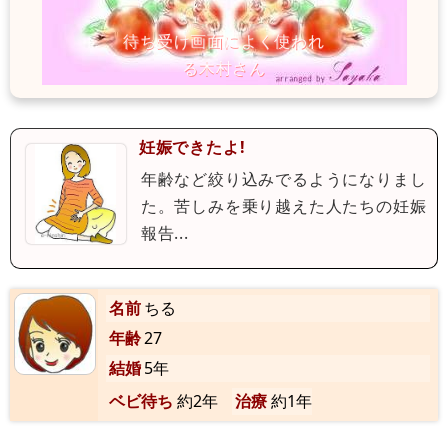
妊娠できたよ!
年齢など絞り込みでるようになりまし
た。苦しみを乗り越えた人たちの妊娠
報告...
名前
ちる
年齢
27
結婚
5年
ベビ待ち
約2年
治療
約1年