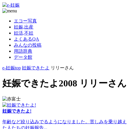
エコー写真
妊娠,出産
妊活,不妊
よくあるQA
みんなの投稿
用語辞典
データ館
e-妊娠top
妊娠できたよ
リリーさん
妊娠できたよ2008 リリーさん
妊娠できたよ!
年齢など絞り込みでるようになりました。苦しみを乗り越え
た人たちの妊娠報告...