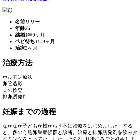
名前
リリー
年齢
26
結婚
1年9ヶ月
ベビ待ち
1年9ヶ月
治療
3ヶ月
治療方法
ホルモン療法
卵管造影
夫の検査
排卵誘発剤
妊娠までの過程
なかなか子どもが授からず不妊治療をはじめました。する
と、多のう胞卵巣症候群と診断。治療と排卵誘発剤を飲みタ
イミングをとっていました。その2ヶ月後にみごと妊娠しま