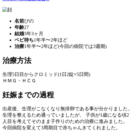
名前
ぴの
年齢
27
結婚
3年3ヶ月
ベビ待ち
1年半〜2年ほど
治療
1年半〜2年ほど(今回の病院では3週期)
治療方法
生理5日目からクロミッド(1日2錠×5日間)
ＨＭＧ・ＨＣＧ
妊娠までの過程
出産後、生理がこなくなり無排卵である事が分かりました。
生理を整えるため通っていましたが、 子供が1歳になる頃2
人目を考えてそのまま子作りのための治療に進みました。
今回病院を変えて3周期目で赤ちゃんきてくれました。