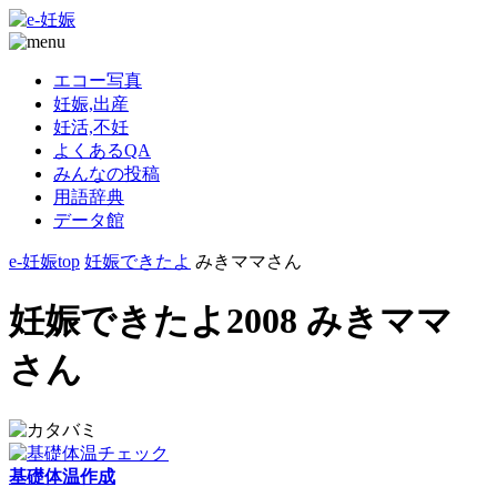
エコー写真
妊娠,出産
妊活,不妊
よくあるQA
みんなの投稿
用語辞典
データ館
e-妊娠top
妊娠できたよ
みきママさん
妊娠できたよ2008 みきママ
さん
基礎体温作成