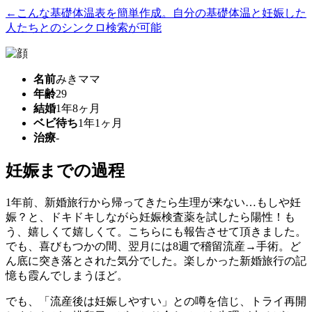
←こんな基礎体温表を簡単作成。自分の基礎体温と妊娠した
人たちとのシンクロ検索が可能
名前
みきママ
年齢
29
結婚
1年8ヶ月
ベビ待ち
1年1ヶ月
治療
-
妊娠までの過程
1年前、新婚旅行から帰ってきたら生理が来ない…もしや妊
娠？と、ドキドキしながら妊娠検査薬を試したら陽性！も
う、嬉しくて嬉しくて。こちらにも報告させて頂きました。
でも、喜びもつかの間、翌月には8週で稽留流産→手術。ど
ん底に突き落とされた気分でした。楽しかった新婚旅行の記
憶も霞んでしまうほど。
でも、「流産後は妊娠しやすい」との噂を信じ、トライ再開