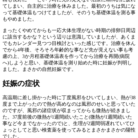
てしまい、自主的に治療を休みました。最初のうちは気にな
って基礎体温もつけてましたが、そのうち基礎体温を測る事
もやめました。
まったくやめてからも一応大体生理がない時期の排卵日周辺
に該当するかな？という辺りは意識していましたが、あくま
でもカレンダー見つつ目検討といった感じです。治療を休ん
でから4年後、そろそろ年齢的な事など先が見えない事も考
慮の上、3か月程基礎体温表を作ってから治療を再開(病院
へ)しようと思い、基礎体温を測り始めた時に妊娠が判明し
ました。まさかの自然妊娠です。
妊娠の症状
高温期に差し掛かった時に丁度風邪をひいてしまい、熱が38
度まで上がったので熱が高めなのは風邪のせいと思っていた
のですが、風邪の諸症状が収まってからも微熱が続きまし
た。37度前後の微熱が1週間続いたこと(微熱が1週間続いた
事など今までなかったので)と、生理が2週間弱遅れていてひ
ょっとしてと思い検査薬を使ってみるとまさかまさかの陽性
でした。