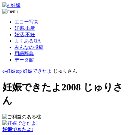
エコー写真
妊娠,出産
妊活,不妊
よくあるQA
みんなの投稿
用語辞典
データ館
e-妊娠top
妊娠できたよ
じゅりさん
妊娠できたよ2008 じゅりさ
ん
妊娠できたよ!