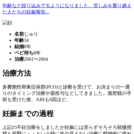
年齢など絞り込みでるようになりました。苦しみを乗り越え
た人たちの妊娠報告...
名前
じゅり
年齢
34
結婚
8年
ベビ待ち
8年
治療
2001〜2004
治療方法
多嚢胞性卵巣症候群(PCO)と診断を受けて、お決まりの一通
りのタイミング治療や薬投与などしてきました。腹腔鏡の手
術も受けた後、AIHも6回ほど。
妊娠までの過程
上記の不妊治療をしましたが妊娠には至らずそろそろ顕微授
精も視野に・・という時に先の見えない治療に精神的に疲れ