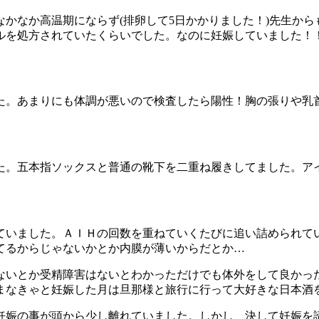
かなか高温期にならず(排卵して5日かかりました！)先生か
ルを処方されていたくらいでした。なのに妊娠していました！
た。あまりにも体調が悪いので検査したら陽性！胸の張りや乳
た。五本指ソックスと普通の靴下を二重ね履きしてました。ア
ていました。ＡＩＨの回数を重ねていくたびに追い詰められて
てるからじゃないかとか内膜が薄いからだとか…
ないとか受精障害はないとわかっただけでも体外をして良かっ
まなきゃと妊娠した月は旦那様と旅行に行って大好きな日本酒
で妊娠の事が頭から少し離れていました。しかし、決して妊娠