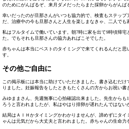
のためにがんばるぞ、来月ダメだったらまた採卵からがんば
幸いだったのが旦那さんがいつも協力的で、検査もステップ
だ、治療中の今も旦那さんと人生を楽しまなきゃ、二人でも
私はフルタイムで働いています。朝7時に家を出て9時頃帰
た。でもそれも旦那さんの協力あればこそでした。
赤ちゃんは本当にベストのタイミングで来てくれるんだと思
す。
その他ご自由に
この掲示板には本当に助けていただきました。書き込むだけ
りました。妊娠報告をしたときもたくさんの方からお祝い書
みゆままさん、先週無事に心拍確認出来ました。先生からも1
ろうと言われましたが、私はやはり排卵が遅れたんではない
結局はＡＩＨかタイミングかわかりませんが、諦めずにタイ
ゃんは元気だから大丈夫と言われました。赤ちゃんの生命力