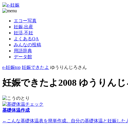
エコー写真
妊娠,出産
妊活,不妊
よくあるQA
みんなの投稿
用語辞典
データ館
e-妊娠top
妊娠できたよ
ゆうりんじろさん
妊娠できたよ2008 ゆうりん
基礎体温作成
←こんな基礎体温表を簡単作成。自分の基礎体温と妊娠した