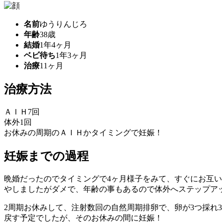
名前
ゆうりんじろ
年齢
38歳
結婚
1年4ヶ月
ベビ待ち
1年3ヶ月
治療
11ヶ月
治療方法
ＡＩＨ7回
体外1回
お休みの周期のＡＩＨかタイミングで妊娠！
妊娠までの過程
晩婚だったのでタイミングで4ヶ月様子をみて、すぐにお互い
やしましたがダメで、年齢の事もあるので体外へステップア
2周期お休みして、注射数回の自然周期排卵で、卵が3つ採れ3
戻す予定でしたが、そのお休みの間に妊娠！