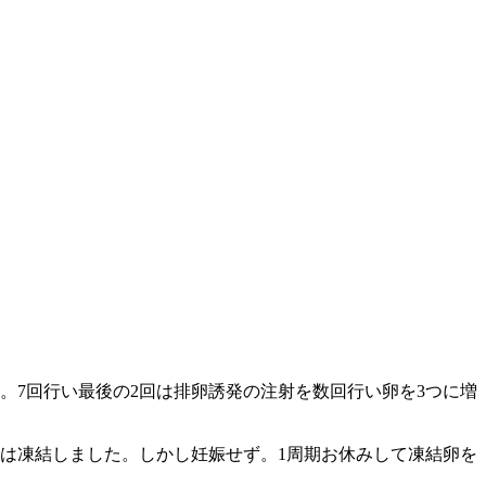
。7回行い最後の2回は排卵誘発の注射を数回行い卵を3つに増
て後は凍結しました。しかし妊娠せず。1周期お休みして凍結卵を