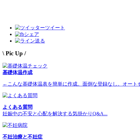
ツイート
シェア
送る
\ Pic Up /
基礎体温作成
←こんな基礎体温表を簡単に作成。面倒な登録なし。オート
よくある質問
妊娠中の不安と心配を解決する気掛かりQ&A...
不妊治療と不妊症