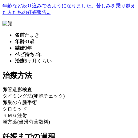
年齢など絞り込みでるようになりました。苦しみを乗り越え
た人たちの妊娠報告...
名前
たまき
年齢
31歳
結婚
3年
ベビ待ち
2年
治療
5ヶ月くらい
治療方法
卵管造影検査
タイミング法(卵胞チェック)
卵巣のう腫手術
クロミッド
ｈＭＧ注射
漢方薬(当帰芍薬散料)
妊娠までの過程