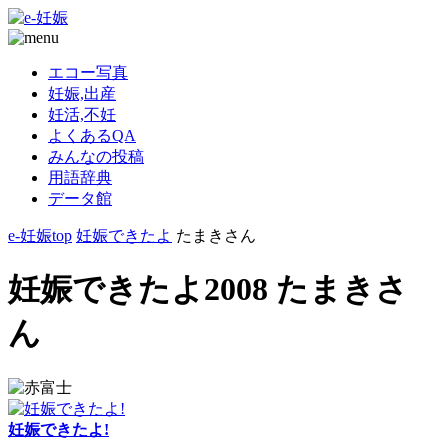
エコー写真
妊娠,出産
妊活,不妊
よくあるQA
みんなの投稿
用語辞典
データ館
e-妊娠top
妊娠できたよ
たまきさん
妊娠できたよ2008 たまきさ
ん
妊娠できたよ!