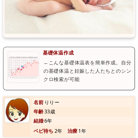
基礎体温作成
←こんな基礎体温表を簡単作成。自分
の基礎体温と妊娠した人たちとのシン
クロ検索が可能
名前
りりー
年齢
33歳
結婚
6年
ベビ待ち
2年
治療
1年