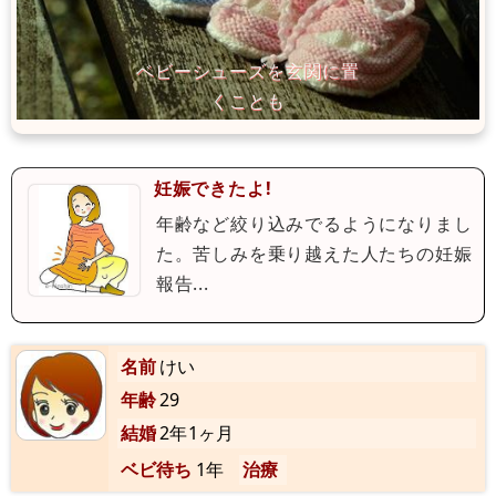
妊娠できたよ!
年齢など絞り込みでるようになりまし
た。苦しみを乗り越えた人たちの妊娠
報告...
名前
けい
年齢
29
結婚
2年1ヶ月
ベビ待ち
1年
治療