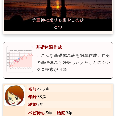
基礎体温作成
←こんな基礎体温表を簡単作成。自分
の基礎体温と妊娠した人たちとのシン
クロ検索が可能
名前
ベッキー
年齢
33歳
結婚
5年
ベビ待ち
5年
治療
3年