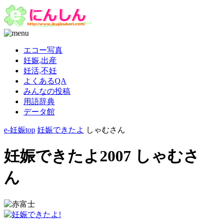
エコー写真
妊娠,出産
妊活,不妊
よくあるQA
みんなの投稿
用語辞典
データ館
e-妊娠top
妊娠できたよ
しゃむさん
妊娠できたよ2007 しゃむさ
ん