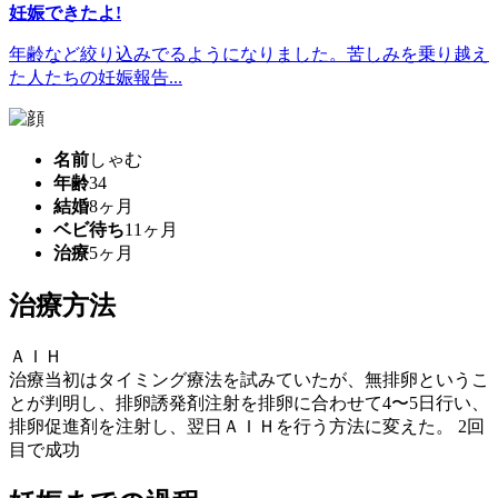
妊娠できたよ!
年齢など絞り込みでるようになりました。苦しみを乗り越え
た人たちの妊娠報告...
名前
しゃむ
年齢
34
結婚
8ヶ月
ベビ待ち
11ヶ月
治療
5ヶ月
治療方法
ＡＩＨ
治療当初はタイミング療法を試みていたが、無排卵というこ
とが判明し、排卵誘発剤注射を排卵に合わせて4〜5日行い、
排卵促進剤を注射し、翌日ＡＩＨを行う方法に変えた。 2回
目で成功