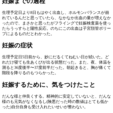
妊娠までの過程
生理予定日より8日もはやく出血し、ホルモンバランスが崩
れているんだと思っていたら、なかなか出血の量が増えなか
ったので、まさかと思ったがフライングで妊娠検査薬を使っ
たらうっすらと陽性反応。のちにこの出血は子宮頚管ポリー
プによるものだとわかった。
妊娠の症状
生理予定日5日前から、妙にだるくてねむい日が続いた。ど
れだけ寝ても生あくびが出る状態だった。また、夜、体温を
測ると36度後半〜37度前半だった。朝起きると、胸が痛くて
階段を降りるのもつらかった。
妊娠するために、気をつけたこと
だんな様と仲良くする。精神的に安定していないと、だんな
様のも元気がなくなるし(険悪だった時の数値はとても低か
った)自分自身も受け入れたいせいが整わない。