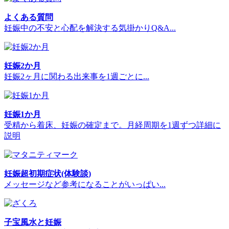
よくある質問
妊娠中の不安と心配を解決する気掛かりQ&A...
妊娠2か月
妊娠2ヶ月に関わる出来事を1週ごとに...
妊娠1か月
受精から着床、妊娠の確定まで。月経周期を1週ずつ詳細に
説明
妊娠超初期症状(体験談)
メッセージなど参考になることがいっぱい...
子宝風水と妊娠