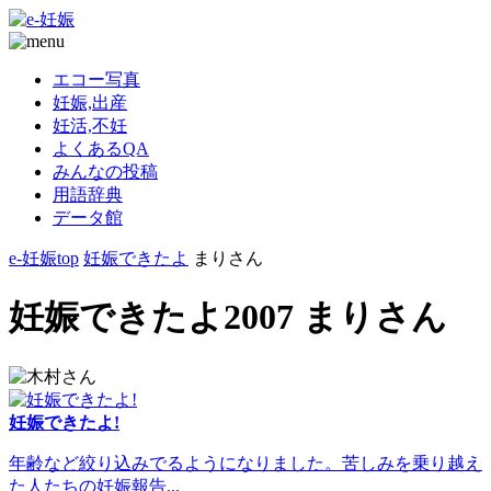
エコー写真
妊娠,出産
妊活,不妊
よくあるQA
みんなの投稿
用語辞典
データ館
e-妊娠top
妊娠できたよ
まりさん
妊娠できたよ2007 まりさん
妊娠できたよ!
年齢など絞り込みでるようになりました。苦しみを乗り越え
た人たちの妊娠報告...