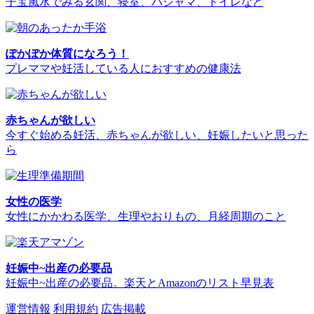
子宝風水でみる玄関、寝室、パジャマ、トイレなど
ぽかぽか体質になろう！
プレママや妊活している人におすすめの健康法
赤ちゃんが欲しい
今すぐ始める妊活、赤ちゃんが欲しい、妊娠したいと思った
ら
女性の医学
女性にかかわる医学、生理やおりもの、月経周期のこと
妊娠中~出産の必要品
妊娠中~出産の必要品。楽天とAmazonのリスト早見表
運営情報
利用規約
広告掲載