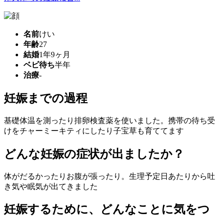
名前
けい
年齢
27
結婚
1年9ヶ月
ベビ待ち
半年
治療
-
妊娠までの過程
基礎体温を測ったり排卵検査薬を使いました。携帯の待ち受
けをチャーミーキティにしたり子宝草も育ててます
どんな妊娠の症状が出ましたか？
体がだるかったりお腹が張ったり。生理予定日あたりから吐
き気や眠気が出てきました
妊娠するために、どんなことに気をつ