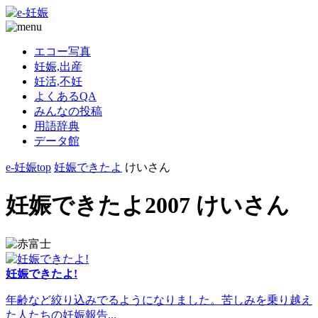
エコー写真
妊娠,出産
妊活,不妊
よくあるQA
みんなの投稿
用語辞典
データ館
e-妊娠top
妊娠できたよ
けいさん
妊娠できたよ2007 けいさん
妊娠できたよ!
年齢など絞り込みでるようになりました。苦しみを乗り越え
た人たちの妊娠報告...