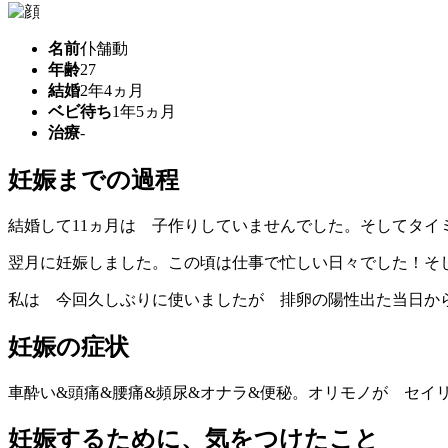
名前
仆舗動
年齢
27
結婚
2年4ヵ月
ベビ待ち
1年5ヵ月
治療
-
妊娠までの過程
結婚して11ヵ月は 子作りしていませんでした。そしてタ
翌月に妊娠しました。この頃は仕事で忙しい日々でした！そ
私は 今回久しぶりに使いましたが 排卵の陽性出た当日から
妊娠の症状
車酔い&頭痛&腰痛&頻尿&オナラ&便秘。オリモノが セイ
妊娠するために、気をつけたこと