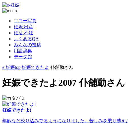
エコー写真
妊娠,出産
妊活,不妊
よくあるQA
みんなの投稿
用語辞典
データ館
e-妊娠top
妊娠できたよ
仆舗動さん
妊娠できたよ2007 仆舗動さん
妊娠できたよ!
年齢など絞り込みでるようになりました。苦しみを乗り越えた人