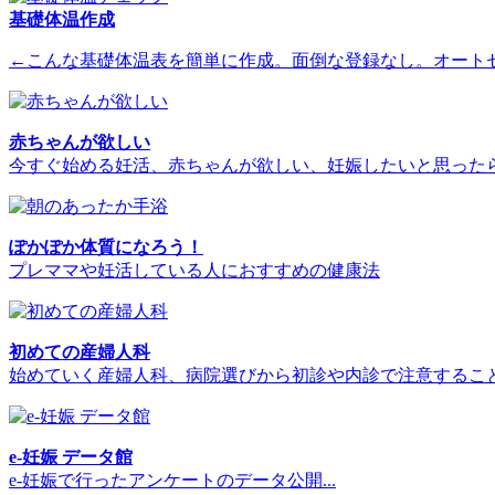
基礎体温作成
←こんな基礎体温表を簡単に作成。面倒な登録なし。オート
赤ちゃんが欲しい
今すぐ始める妊活、赤ちゃんが欲しい、妊娠したいと思った
ぽかぽか体質になろう！
プレママや妊活している人におすすめの健康法
初めての産婦人科
始めていく産婦人科、病院選びから初診や内診で注意するこ
e-妊娠 データ館
e-妊娠で行ったアンケートのデータ公開...