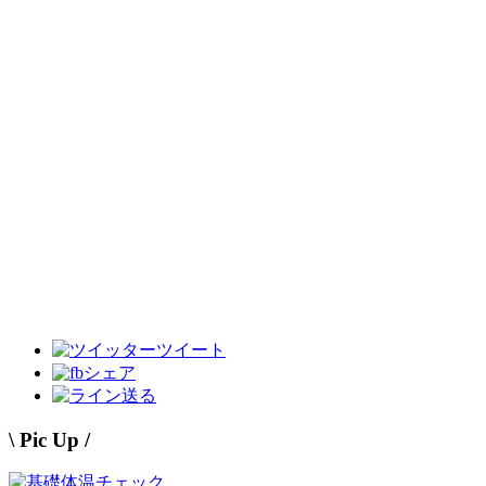
ツイート
シェア
送る
\ Pic Up /