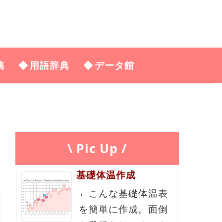
稿
用語辞典
データ館
\ Pic Up /
基礎体温作成
←こんな基礎体温表
を簡単に作成。面倒