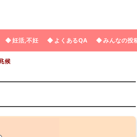
妊活,不妊
よくあるQA
みんなの投
兆候