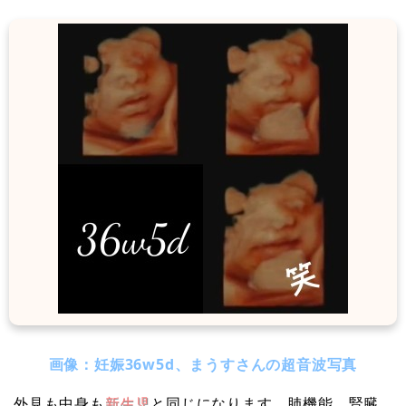
画像：妊娠36w5d、まうすさんの超音波写真
外見も中身も
新生児
と同じになります。肺機能、腎臓