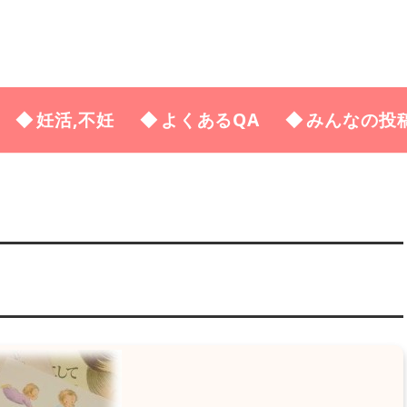
妊活,不妊
よくあるQA
みんなの投