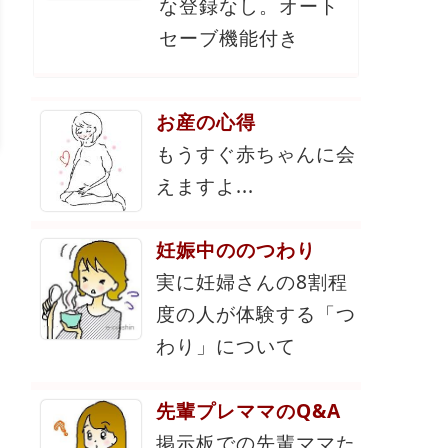
な登録なし。オート
セーブ機能付き
お産の心得
もうすぐ赤ちゃんに会
えますよ...
妊娠中ののつわり
実に妊婦さんの8割程
度の人が体験する「つ
わり」について
先輩プレママのQ&A
掲示板での先輩ママた