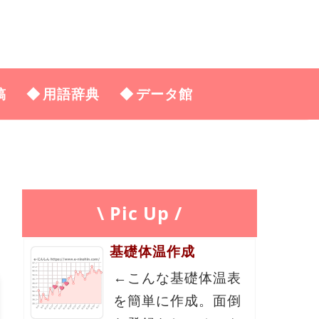
稿
用語辞典
データ館
\ Pic Up /
基礎体温作成
←こんな基礎体温表
を簡単に作成。面倒