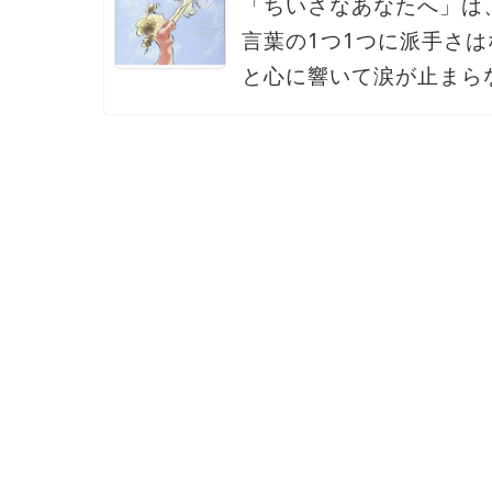
「ちいさなあなたへ」は
言葉の1つ1つに派手さ
と心に響いて涙が止まら