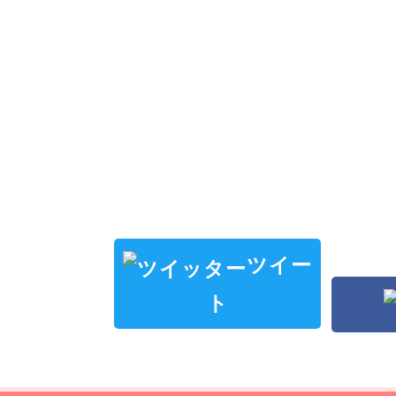
ツイー
ト