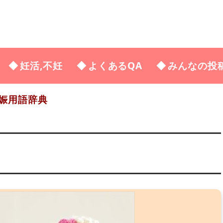
妊活,不妊
よくあるQA
みんなの投
娠用語辞典