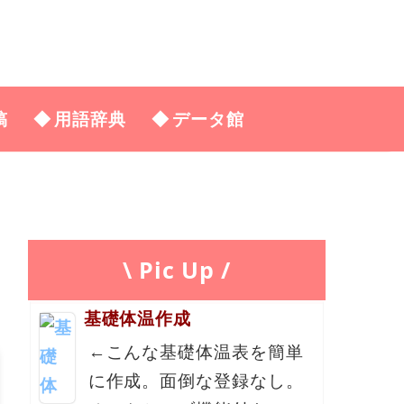
稿
用語辞典
データ館
\ Pic Up /
基礎体温作成
←こんな基礎体温表を簡単
に作成。面倒な登録なし。