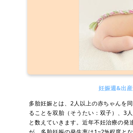
妊娠週&出
多胎妊娠とは、2人以上の赤ちゃんを
ることを双胎（そうたい：双子）、3
と数えていきます。近年不妊治療の発
が、多胎妊娠の発生率は1~2%程度と