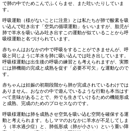
で肺の中でためこんでふくらませ、また吐いたりしていま
す。
呼吸運動（様がないことに注意）とは私たちが肺で酸素を吸
い込んで吐き出す「空気の循環運動」をいいますが、胎児が
肺で羊水を吸い込み吐き出すこの運動が似ていることから呼
吸様運動と名づけられています。
赤ちゃんはおなかの中で呼吸をすることができませんが、呼
吸と同じように羊水を肺に吸い込んでは吐き出しています。
呼吸様運動は出生後の呼吸の練習とも考えられますが、実際
には肺機能の完成と成熟を促す「必要不可欠」な運動なので
す。
赤ちゃんは妊娠の初期段階から肺が完成されているわけでは
ありません。おなかの中で遊んでいるような行動も本当はす
べて意味があることで、外でも生きていけるための機能形成
と成熟、完成のためのプロセスなのです。
呼吸様運動は肺を成熟させ空気を吸い込む空間を確保する運
動と考えられます。もしママのおなかに羊水が不足してしま
う（羊水過少症）と、肺低形成（肺が小さい）という重い障