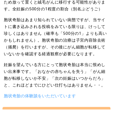
ため放って置くと絨毛がんに移行する可能性がありま
す。全妊娠の500分の1程度の割合（別名ぶどうご）
胞状奇胎はあまり知られていない病態ですが、当サイ
トに書き込みされる投稿をみている限りは、けっして
珍しくはありません（確率も「500分の1」よりも高い
かもしれません）。胞状奇胎の治療は子宮内容除去術
（掻爬）を行いますが、その後にがん細胞が転移して
いないかを確認する経過観察が必要になります。
妊娠を望んでいる方にとって胞状奇胎は本当に恨めし
い出来事です。「おなかの赤ちゃんを失う」「がん細
胞が転移しないか不安」「次の妊娠はいつからだろ」
と、これほどまでにひどい仕打ちはありません・・。
胞状奇胎の体験談をいただいています