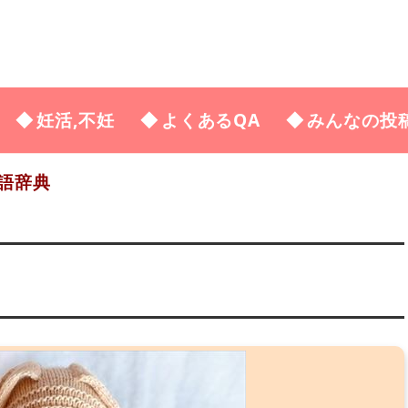
妊活,不妊
よくあるQA
みんなの投
語辞典