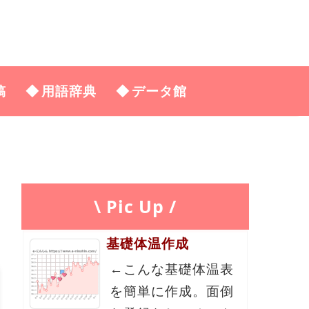
稿
用語辞典
データ館
\ Pic Up /
基礎体温作成
←こんな基礎体温表
を簡単に作成。面倒