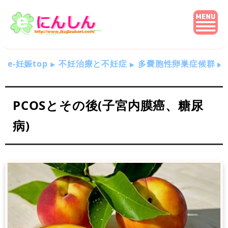
e-妊娠top
不妊治療と不妊症
多嚢胞性卵巣症候群
PCOSとその後(子宮内膜癌、糖尿
病)