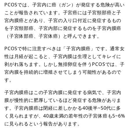
PCOSでは、子宮内に癌（ガン）が発症する危険が高い
ことが報告されています。子宮癌には子宮頸部癌と子
宮内膜癌とがあり、子宮の入り口付近に発症するもの
を子宮頸部癌、子宮内部に発症するものを子宮内膜癌
（子宮体部癌、子宮体癌）と呼んできます。
PCOSで特に注意すべきは「子宮内膜癌」です。通常女
性は月経が起こると、子宮内膜は生理としてキレイに
剥がれ落ちます。しかし無排卵症を伴うPCOSでは、子
宮内膜を持続的に増殖させてしまう可能性があるので
す。
子宮内膜癌はこの子宮内膜に発症する病気で、子宮内
膜が慢性的に肥厚しているほど発症する危険がありま
す。子宮内膜癌は閉経に差しかかる40後半~50代に多
く見られますが、40歳未満の若年性の子宮体癌も5~6%
に見られるという報告があります。