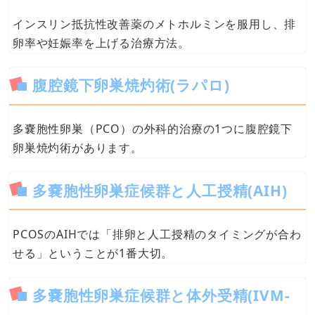
インスリン抵抗性改善薬のメトホルミンを服用し、排
卵率や妊娠率を上げる治療方法。
腹腔鏡下卵巣焼灼術(ラパロ)
多嚢胞性卵巣（PCO）の外科的治療の1つに腹腔鏡下
卵巣焼灼術があります。
多嚢胞性卵巣症候群と人工授精(AIH)
PCOSのAIHでは「排卵と人工授精のタイミングが合わ
せる」ということが1番大切。
多嚢胞性卵巣症候群と体外受精(IVM-