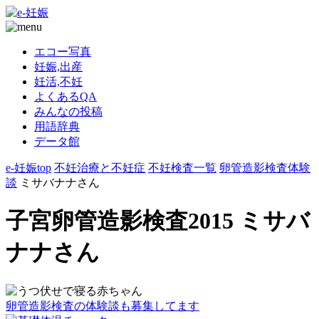
エコー写真
妊娠,出産
妊活,不妊
よくあるQA
みんなの投稿
用語辞典
データ館
e-妊娠top
不妊治療と不妊症
不妊検査一覧
卵管造影検査体験
談
ミサバナナさん
子宮卵管造影検査2015 ミサバ
ナナさん
卵管造影検査の体験談も募集してます