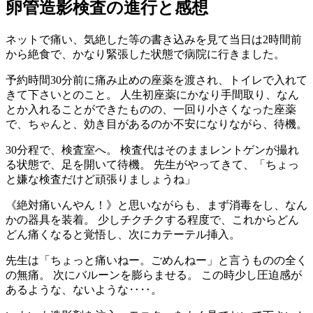
卵管造影検査の進行と感想
ネットで痛い、気絶した等の書き込みを見て当日は2時間前
から絶食で、かなり緊張した状態で病院に行きました。
予約時間30分前に痛み止めの座薬を渡され、トイレで入れて
きて下さいとのこと。 人生初座薬にかなり手間取り、なん
とか入れることができたものの、一回り小さくなった座薬
で、ちゃんと、効き目があるのか不安になりながら、待機。
30分程で、検査室へ。 検査代はそのままレントゲンが撮れ
る状態で、足を開いて待機。 先生がやってきて、「ちょっ
と嫌な検査だけど頑張りましょうね」
《絶対痛いんやん！》と思いながらも、まず消毒をし、なん
かの器具を装着。 少しチクチクする程度で、これからどん
どん痛くなると覚悟し、次にカテーテル挿入。
先生は「ちょっと痛いねー。ごめんねー」と言うものの全く
の無痛。 次にバルーンを膨らませる。 この時少し圧迫感が
あるような、ないような‥‥。