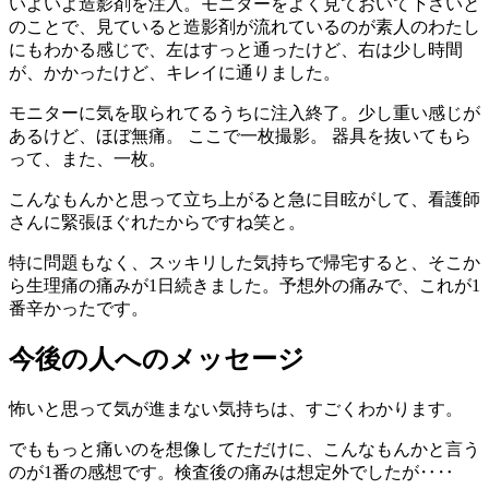
いよいよ造影剤を注入。モニターをよく見ておいて下さいと
のことで、見ていると造影剤が流れているのが素人のわたし
にもわかる感じで、左はすっと通ったけど、右は少し時間
が、かかったけど、キレイに通りました。
モニターに気を取られてるうちに注入終了。少し重い感じが
あるけど、ほぼ無痛。 ここで一枚撮影。 器具を抜いてもら
って、また、一枚。
こんなもんかと思って立ち上がると急に目眩がして、看護師
さんに緊張ほぐれたからですね笑と。
特に問題もなく、スッキリした気持ちで帰宅すると、そこか
ら生理痛の痛みが1日続きました。予想外の痛みで、これが1
番辛かったです。
今後の人へのメッセージ
怖いと思って気が進まない気持ちは、すごくわかります。
でももっと痛いのを想像してただけに、こんなもんかと言う
のが1番の感想です。検査後の痛みは想定外でしたが‥‥