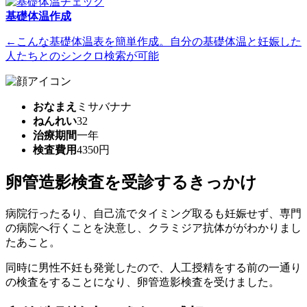
基礎体温作成
←こんな基礎体温表を簡単作成。自分の基礎体温と妊娠した
人たちとのシンクロ検索が可能
おなまえ
ミサバナナ
ねんれい
32
治療期間
一年
検査費用
4350円
卵管造影検査を受診するきっかけ
病院行ったるり、自己流でタイミング取るも妊娠せず、専門
の病院へ行くことを決意し、クラミジア抗体ががわかりまし
たあこと。
同時に男性不妊も発覚したので、人工授精をする前の一通り
の検査をすることになり、卵管造影検査を受けました。