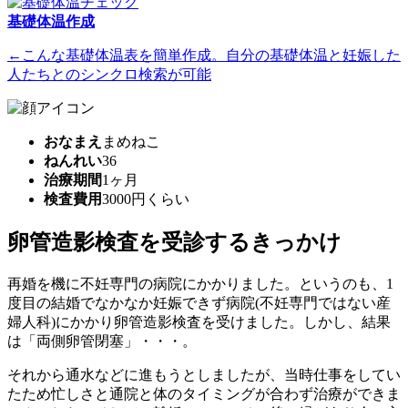
基礎体温作成
←こんな基礎体温表を簡単作成。自分の基礎体温と妊娠した
人たちとのシンクロ検索が可能
おなまえ
まめねこ
ねんれい
36
治療期間
1ヶ月
検査費用
3000円くらい
卵管造影検査を受診するきっかけ
再婚を機に不妊専門の病院にかかりました。というのも、1
度目の結婚でなかなか妊娠できず病院(不妊専門ではない産
婦人科)にかかり卵管造影検査を受けました。しかし、結果
は「両側卵管閉塞」・・・。
それから通水などに進もうとしましたが、当時仕事をしてい
たため忙しさと通院と体のタイミングが合わず治療ができま