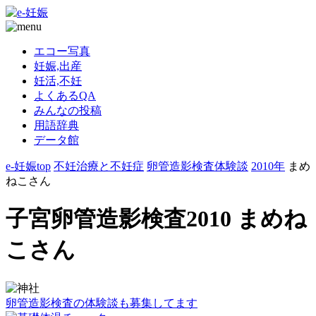
エコー写真
妊娠,出産
妊活,不妊
よくあるQA
みんなの投稿
用語辞典
データ館
e-妊娠top
不妊治療と不妊症
卵管造影検査体験談
2010年
まめ
ねこさん
子宮卵管造影検査2010 まめね
こさん
卵管造影検査の体験談も募集してます