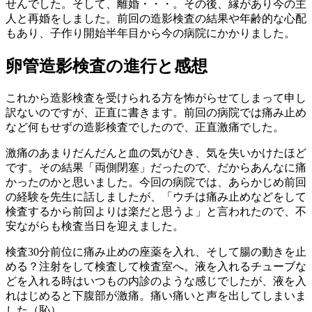
せんでした。そして、離婚・・・。その後、縁があり今の主
人と再婚をしました。前回の造影検査の結果や年齢的な心配
もあり、子作り開始半年目から今の病院にかかりました。
卵管造影検査の進行と感想
これから造影検査を受けられる方を怖がらせてしまって申し
訳ないのですが、正直に書きます。前回の病院では痛み止め
など何もせずの造影検査でしたので、正直激痛でした。
激痛のあまりだんだんと血の気がひき、気を失いかけたほど
です。その結果「両側閉塞」だったので、だからあんなに痛
かったのかと思いました。今回の病院では、あらかじめ前回
の経験を先生に話しましたが、「ウチは痛み止めなどをして
検査するから前回よりは楽だと思うよ」と言われたので、不
安ながらも検査当日を迎えました。
検査30分前位に痛み止めの座薬を入れ、そして腸の動きを止
める？注射をして検査して検査室へ。液を入れるチューブな
どを入れる時はいつもの内診のような感じでしたが、液を入
れはじめると下腹部が激痛。痛い痛いと声を出してしまいま
した（恥）。