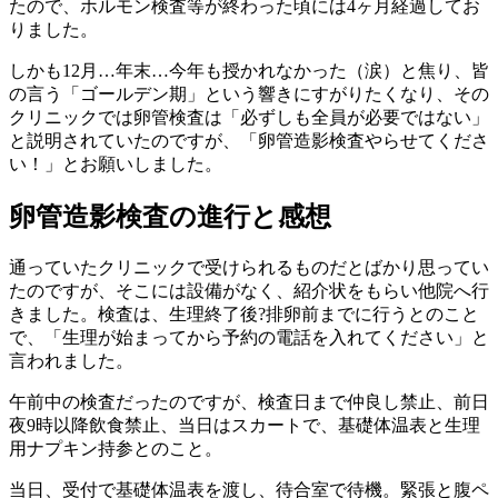
たので、ホルモン検査等が終わった頃には4ヶ月経過してお
りました。
しかも12月…年末…今年も授かれなかった（涙）と焦り、皆
の言う「ゴールデン期」という響きにすがりたくなり、その
クリニックでは卵管検査は「必ずしも全員が必要ではない」
と説明されていたのですが、「卵管造影検査やらせてくださ
い！」とお願いしました。
卵管造影検査の進行と感想
通っていたクリニックで受けられるものだとばかり思ってい
たのですが、そこには設備がなく、紹介状をもらい他院へ行
きました。検査は、生理終了後?排卵前までに行うとのこと
で、「生理が始まってから予約の電話を入れてください」と
言われました。
午前中の検査だったのですが、検査日まで仲良し禁止、前日
夜9時以降飲食禁止、当日はスカートで、基礎体温表と生理
用ナプキン持参とのこと。
当日、受付で基礎体温表を渡し、待合室で待機。緊張と腹ペ