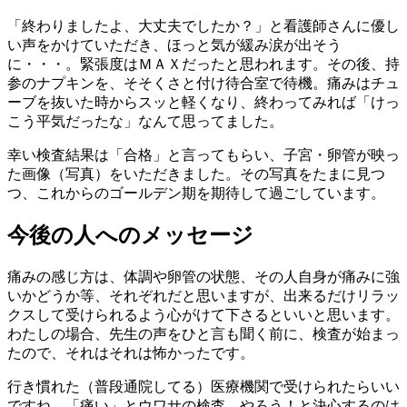
「終わりましたよ、大丈夫でしたか？」と看護師さんに優し
い声をかけていただき、ほっと気が緩み涙が出そう
に・・・。緊張度はＭＡＸだったと思われます。その後、持
参のナプキンを、そそくさと付け待合室で待機。痛みはチュ
ーブを抜いた時からスッと軽くなり、終わってみれば「けっ
こう平気だったな」なんて思ってました。
幸い検査結果は「合格」と言ってもらい、子宮・卵管が映っ
た画像（写真）をいただきました。その写真をたまに見つ
つ、これからのゴールデン期を期待して過ごしています。
今後の人へのメッセージ
痛みの感じ方は、体調や卵管の状態、その人自身が痛みに強
いかどうか等、それぞれだと思いますが、出来るだけリラッ
クスして受けられるよう心がけて下さるといいと思います。
わたしの場合、先生の声をひと言も聞く前に、検査が始まっ
たので、それはそれは怖かったです。
行き慣れた（普段通院してる）医療機関で受けられたらいい
ですね。「痛い」とウワサの検査。やろう！と決心するのは