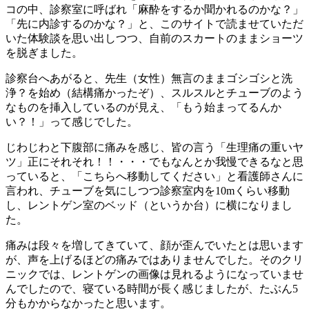
コの中、診察室に呼ばれ「麻酔をするか聞かれるのかな？」
「先に内診するのかな？」と、このサイトで読ませていただ
いた体験談を思い出しつつ、自前のスカートのままショーツ
を脱ぎました。
診察台へあがると、先生（女性）無言のままゴシゴシと洗
浄？を始め（結構痛かったぞ）、スルスルとチューブのよう
なものを挿入しているのが見え、「もう始まってるんか
い？！」って感じでした。
じわじわと下腹部に痛みを感じ、皆の言う「生理痛の重いヤ
ツ」正にそれそれ！！・・・でもなんとか我慢できるなと思
っていると、「こちらへ移動してください」と看護師さんに
言われ、チューブを気にしつつ診察室内を10mくらい移動
し、レントゲン室のベッド（というか台）に横になりまし
た。
痛みは段々を増してきていて、顔が歪んでいたとは思います
が、声を上げるほどの痛みではありませんでした。そのクリ
ニックでは、レントゲンの画像は見れるようになっていませ
んでしたので、寝ている時間が長く感じましたが、たぶん5
分もかからなかったと思います。