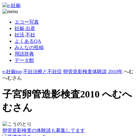
エコー写真
妊娠,出産
妊活,不妊
よくあるQA
みんなの投稿
用語辞典
データ館
e-妊娠top
不妊治療と不妊症
卵管造影検査体験談
2010年
へむ
へむさん
子宮卵管造影検査2010 へむへ
むさん
卵管造影検査の体験談も募集してます