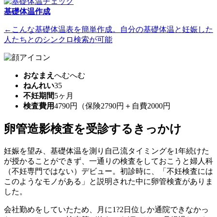
基礎体温作成
←こんな基礎体温表を簡単作成。自分の基礎体温と妊娠した
人たちとのシンクロ検索が可能
おなまえ
へむへむ
ねんれい
35
不妊期間
5ヶ月
検査費用
4790円（保険2790円＋自費2000円
卵管造影検査を受診するきっかけ
妊娠を望み、基礎体温を測り自己流タイミングを1年続けた
が授かることができず、一通りの検査をしておこうと婦人科
（不妊専門ではない）デビュー。初診時に、「不妊検査には
このようなモノがある」と説明された中に卵管検査がありま
した。
会社勤めをしていたため、月に1?2日位しか通院できなかっ