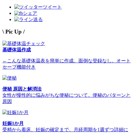
ツイート
シェア
送る
\ Pic Up /
基礎体温作成
←こんな基礎体温表を簡単に作成。面倒な登録なし。オート
セーブ機能付き
便秘 原因と解消法
女性が慢性的に悩みがちな便秘について。便秘のパターンと
原因
妊娠1か月
受精から着床、妊娠の確定まで。月経周期を1週ずつ詳細に