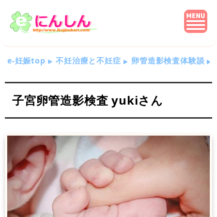
e-妊娠top
不妊治療と不妊症
卵管造影検査体験談
子宮卵管造影検査 yukiさん