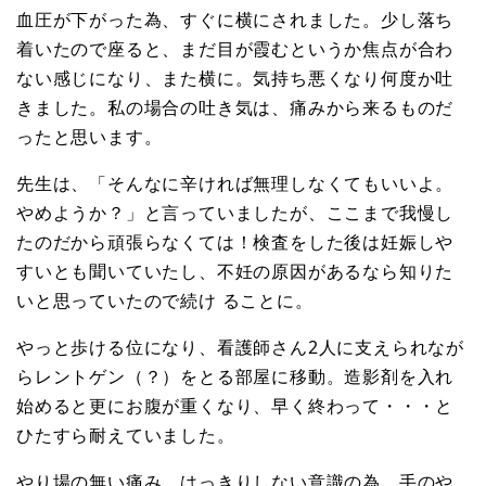
血圧が下がった為、すぐに横にされました。少し落ち
着いたので座ると、まだ目が霞むというか焦点が合わ
ない感じになり、また横に。気持ち悪くなり何度か吐
きました。私の場合の吐き気は、痛みから来るものだ
ったと思います。
先生は、「そんなに辛ければ無理しなくてもいいよ。
やめようか？」と言っていましたが、ここまで我慢し
たのだから頑張らなくては！検査をした後は妊娠しや
すいとも聞いていたし、不妊の原因があるなら知りた
いと思っていたので続け ることに。
やっと歩ける位になり、看護師さん2人に支えられなが
らレントゲン（？）をとる部屋に移動。造影剤を入れ
始めると更にお腹が重くなり、早く終わって・・・と
ひたすら耐えていました。
やり場の無い痛み、はっきりしない意識の為、手のや