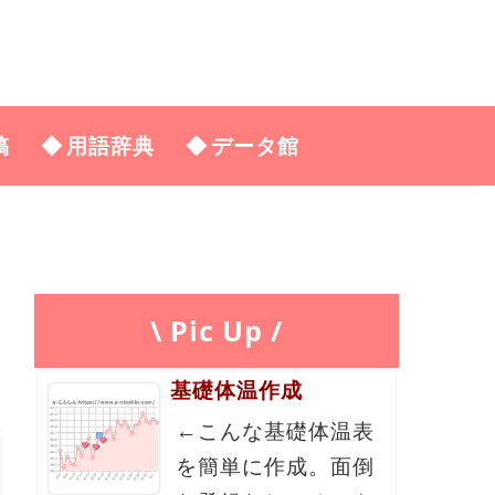
稿
用語辞典
データ館
\ Pic Up /
基礎体温作成
←こんな基礎体温表
を簡単に作成。面倒