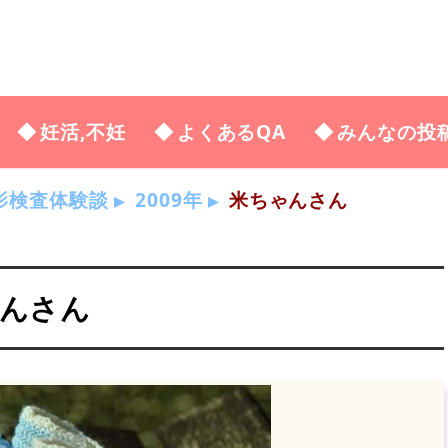
妊活,不妊
よくあるQA
みんなの投
影検査体験談
2009年
米ちゃんさん
ゃんさん