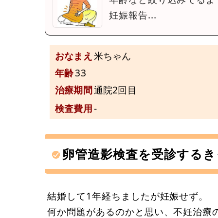
妊娠報告...
おなまえ
米ちゃん
年齢
33
治療期間
通院2回目
検査費用
-
卵管造影検査を受診するき
結婚して1年経ちましたが妊娠せず。
何か問題があるのかと思い、不妊治療