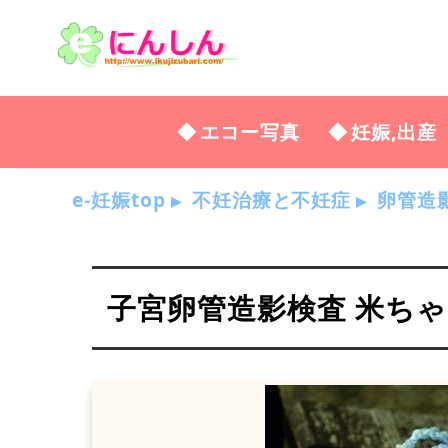
エコー写真
妊娠,出産
e-妊娠top
不妊治療と不妊症
卵管造
子宮卵管造影検査 米ち