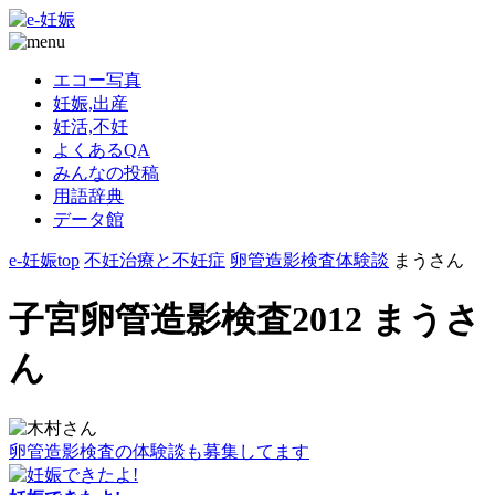
エコー写真
妊娠,出産
妊活,不妊
よくあるQA
みんなの投稿
用語辞典
データ館
e-妊娠top
不妊治療と不妊症
卵管造影検査体験談
まうさん
子宮卵管造影検査2012 まうさ
ん
卵管造影検査の体験談も募集してます