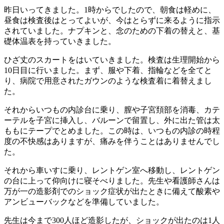
昨日いってきました。1時からでしたので、朝食は軽めに、
昼食は検査後はとってよいが、今はとらずに来るように指示
されていました。ナプキンと、念のための下着の替えと、基
礎体温表を持っていきました。
ひざ丈のスカートをはいていきました。検査は生理開始から
10日目に行いました。まず、服や下着、指輪などを全てと
り、病院で用意されたガウンのような検査着に着替えまし
た。
それからいつもの内診台に乗り、膣や子宮頚部を消毒、カテ
ーテルを子宮に挿入し、バルーンで留置し、外に出た管は太
ももにテープでとめました。この時は、いつもの内診の時程
度の不快感はありますが、痛みを伴うことはありませんでし
た。
それから車いすに乗り、レントゲン室へ移動し、レントゲン
の台に上って仰向けに寝そべりました。先生や看護師さんは
万が一の造影剤でのショック症状が出たときに備えて酸素や
アンビューバックなどを準備していました。
先生は今まで300人ほど造影したが、ショックが出たのは1人