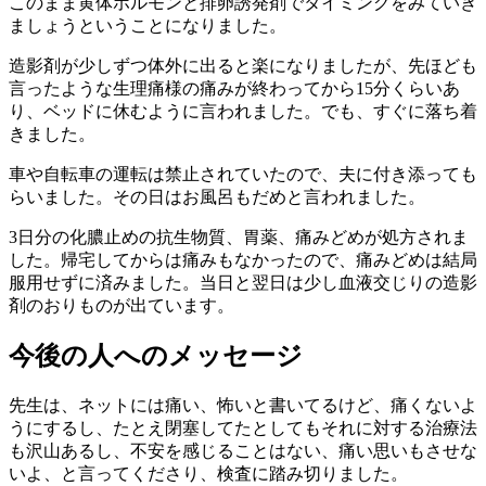
このまま黄体ホルモンと排卵誘発剤でタイミングをみていき
ましょうということになりました。
造影剤が少しずつ体外に出ると楽になりましたが、先ほども
言ったような生理痛様の痛みが終わってから15分くらいあ
り、ベッドに休むように言われました。でも、すぐに落ち着
きました。
車や自転車の運転は禁止されていたので、夫に付き添っても
らいました。その日はお風呂もだめと言われました。
3日分の化膿止めの抗生物質、胃薬、痛みどめが処方されま
した。帰宅してからは痛みもなかったので、痛みどめは結局
服用せずに済みました。当日と翌日は少し血液交じりの造影
剤のおりものが出ています。
今後の人へのメッセージ
先生は、ネットには痛い、怖いと書いてるけど、痛くないよ
うにするし、たとえ閉塞してたとしてもそれに対する治療法
も沢山あるし、不安を感じることはない、痛い思いもさせな
いよ、と言ってくださり、検査に踏み切りました。