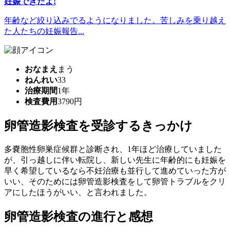
妊娠できたよ!
年齢など絞り込みでるようになりました。苦しみを乗り越え
た人たちの妊娠報告...
おなまえ
まう
ねんれい
33
治療期間
1年
検査費用
3790円
卵管造影検査を受診するきっかけ
多嚢胞性卵巣症候群と診断され、1年ほど治療していました
が、引っ越しに伴い転院し、新しい先生に年齢的にも妊娠を
早く希望しているなら不妊治療も並行して進めていった方が
いい、そのためには卵管造影検査をして卵管トラブルをクリ
アにしたほうがいい、と言われました。
卵管造影検査の進行と感想