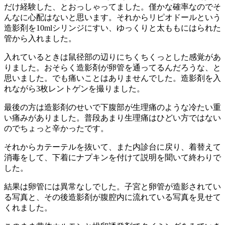
だけ経験した、とおっしゃってました。僅かな確率なのでそ
んなに心配はないと思います。それからリピオドールという
造影剤を10mlシリンジにすい、ゆっくりと太ももにはられた
管から入れました。
入れているときは鼠径部の辺りにちくちくっとした感覚があ
りました。おそらく造影剤が卵管を通ってるんだろうな、と
思いました。でも痛いことはありませんでした。造影剤を入
れながら3枚レントゲンを撮りました。
最後の方は造影剤のせいで下腹部が生理痛のような冷たい重
い痛みがありました。普段あまり生理痛はひどい方ではない
のでちょっと辛かったです。
それからカテーテルを抜いて、また内診台に戻り、着替えて
消毒をして、下着にナプキンを付けて説明を聞いて終わりで
した。
結果は卵管には異常なしでした。子宮と卵管が造影されてい
る写真と、その後造影剤が腹腔内に流れている写真を見せて
くれました。