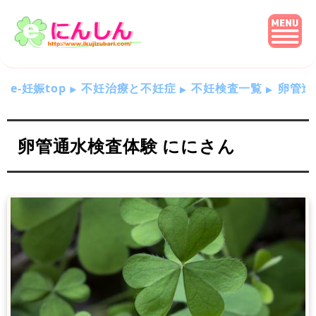
e-妊娠top
不妊治療と不妊症
不妊検査一覧
卵管造
卵管通水検査体験 ににさん