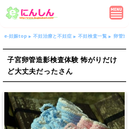
e-妊娠top
不妊治療と不妊症
不妊検査一覧
卵管造
子宮卵管造影検査体験 怖がりだけ
ど大丈夫だったさん