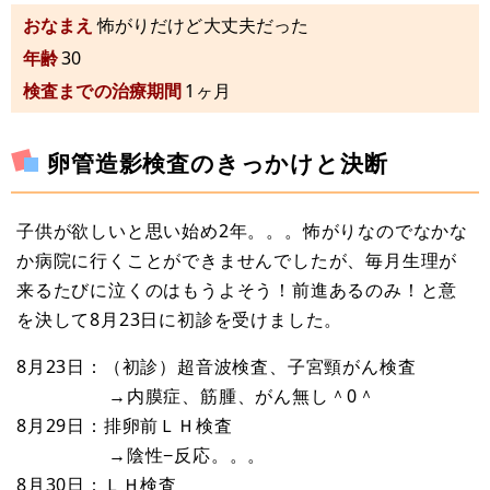
おなまえ
怖がりだけど大丈夫だった
年齢
30
検査までの治療期間
1ヶ月
卵管造影検査のきっかけと決断
子供が欲しいと思い始め2年。。。怖がりなのでなかな
か病院に行くことができませんでしたが、毎月生理が
来るたびに泣くのはもうよそう！前進あるのみ！と意
を決して8月23日に初診を受けました。
8月23日：（初診）超音波検査、子宮頸がん検査
→内膜症、筋腫、がん無し＾0＾
8月29日：排卵前ＬＨ検査
→陰性−反応。。。
8月30日：ＬＨ検査