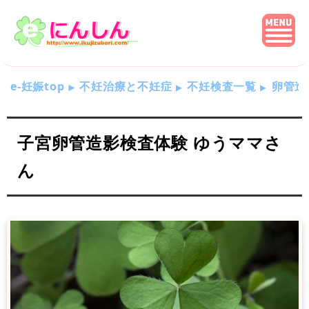
e-妊娠top
不妊治療と不妊症
不妊検査一覧
卵管造
子宮卵管造影検査体験 ゆうママさ
ん