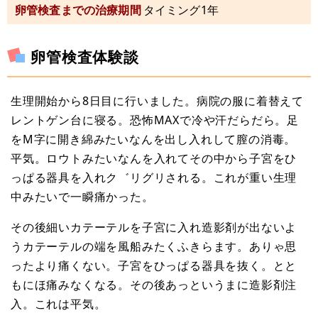
卵管検査までの治療期間
タイミング1年
卵管検査体験談
生理開始から8日目に行いました。病院の服に着替えて
レントゲン台に寝る。恐怖MAXで冷や汗だらだら。足
をM字に開き綿みたいなんを出し入れして膣の消毒。
平気。ロウトみたいなんを入れてその中から子宮をひ
っぱる器具を入れク゛リグリされる。これが重い生理
中みたいで一瞬痛かった。
その後細いカテーテルを子宮に入れ造影剤が出ないよ
うカテーテルの端を風船みたくふきらます。ありゃ思
ったより痛くない。子宮をひっぱる器具を抜く。とと
もにほ痛みなくなる。その後あっというまに造影剤注
入。これは平気。